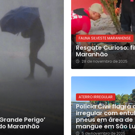
FAUNA SILVESTE MARANHENSE
Resgate Curioso: f
Maranhão
28 de novembro de 2025
ATERRO IRREGULAR
Polícia Civil flagra
irregular com entu
‘Grande Perigo’
pneus em área de
 do Maranhão
mangue em São Lu
5 de novembro de 2025