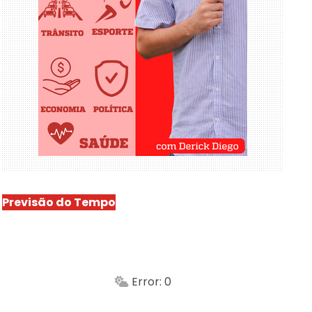
Previsão do Tempo
São Luís
-
Min.
Máx.
Error: 0
Sensação
Vento
Umidade do ar
Chuva