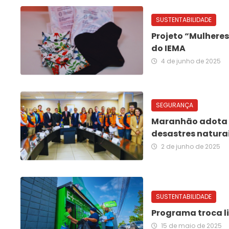
SUSTENTABILIDADE
Projeto “Mulhere
do IEMA
4 de junho de 2025
SEGURANÇA
Maranhão adota si
desastres natura
2 de junho de 2025
SUSTENTABILIDADE
Programa troca li
15 de maio de 2025