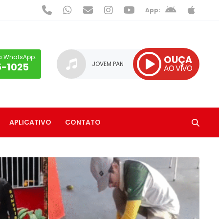
App:
a WhatsApp:
OUÇA
JOVEM PAN
5-1025
AO VIVO
APLICATIVO
CONTATO