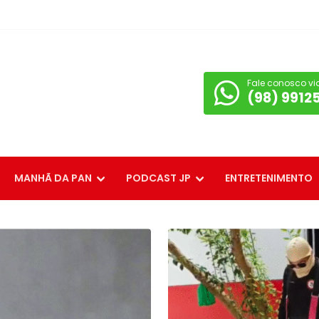
Fale conosco vi
(98) 9912
MANHÃ DA PAN
PODCAST JP
ENTRETENIMENTO