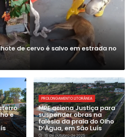
ilhote de cervo é salvo em estrada no
PROLONGAMENTO LITORÂNEA
 aterro
MPF aciona Justiça para
lho e
suspender obras na
falésia da praia do Olho
ís
D’Água, em São Luís
16 de outubro de 2025