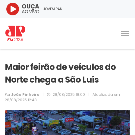
OUÇA
JOVEM PAN
AO VIVO
Maior feirão de veículos do
Norte chega a São Luís
Por
João Pinheiro
|
28/08/2025 18:00
|
Atualizada em
28/08/2025 12:48