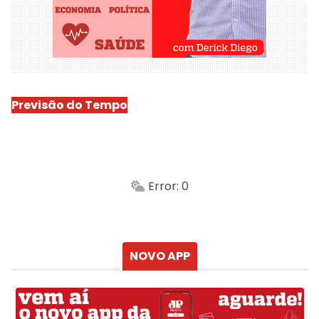
Previsão do Tempo
São Luís
-
Min.
Máx.
Error: 0
Sensação
Vento
Umidade do ar
Chuva
Atualizado às
NOVO APP