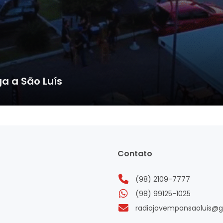
ga a São Luís
Contato
(98) 2109-7777
(98) 99125-1025
radiojovempansaoluis@