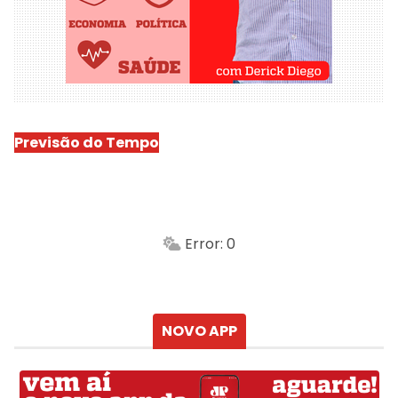
Previsão do Tempo
São Luís
-
Min.
Máx.
Error: 0
Sensação
Vento
Umidade do ar
Chuva
Atualizado às
NOVO APP