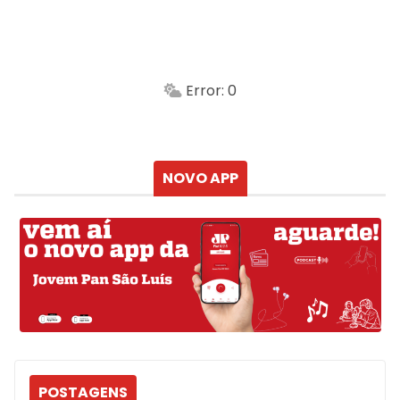
São Luís
-
Min.
Máx.
Error: 0
Sensação
Vento
Umidade do ar
Chuva
Atualizado às
NOVO APP
POSTAGENS