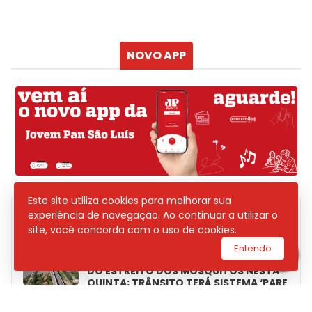
Sensação
Vento
Umidade do ar
Chuva
Atualizado às
NOVO APP
Este site utiliza cookies para melhorar sua
experiência de navegação. Ao continuar a utilizar o
POSTAGENS
site, você concorda com o uso de cookies.
Entendo
DNIT INICIARÁ MANUTENÇÃO NA PONTE
DO ESTREITO DOS MOSQUITOS NESTA
QUINTA; TRÂNSITO TERÁ SISTEMA ‘PARE
E SIGA’ NA BR-135