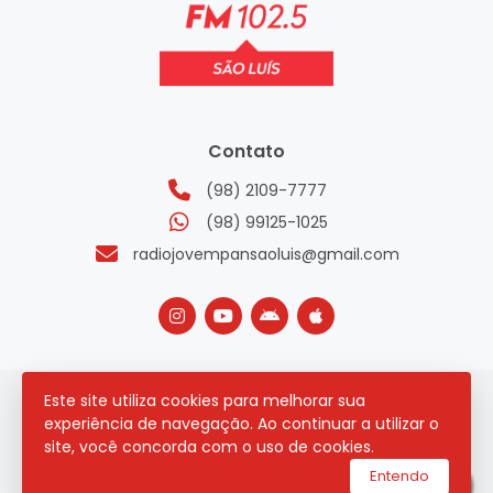
Contato
(98) 2109-7777
(98) 99125-1025
radiojovempansaoluis@gmail.com
Este site utiliza cookies para melhorar sua
2026 © Todos os direitos reservados.
experiência de navegação. Ao continuar a utilizar o
site, você concorda com o uso de cookies.
utilizamos a plataforma
Entendo