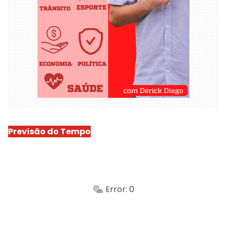
Previsão do Tempo
São Luís
-
Min.
Máx.
Error: 0
Sensação
Vento
Umidade do ar
Chuva
Atualizado às