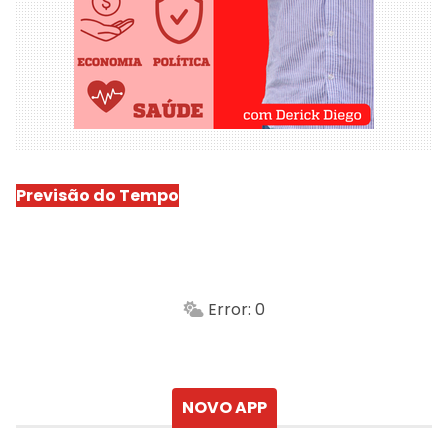
Previsão do Tempo
São Luís
-
Min.
Máx.
Error: 0
Sensação
Vento
Umidade do ar
Chuva
Atualizado às
NOVO APP