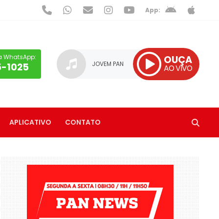
App:
a WhatsApp:
OUÇA
JOVEM PAN
5-1025
AO VIVO
APLICATIVO
CONTATO