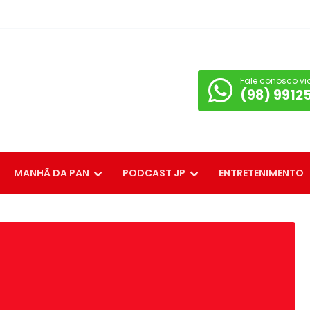
Fale conosco vi
(98) 9912
MANHÃ DA PAN
PODCAST JP
ENTRETENIMENTO