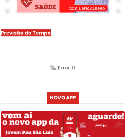
Previsão do Tempo
São Luís
-
Min.
Máx.
Error: 0
Sensação
Vento
Umidade do ar
Chuva
Atualizado às
NOVO APP