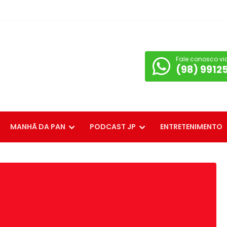
Fale conosco vi
(98) 9912
MANHÃ DA PAN
PODCAST JP
ENTRETENIMENTO