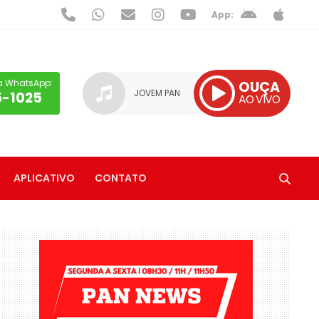
App:
a WhatsApp:
OUÇA
JOVEM PAN
5-1025
AO VIVO
APLICATIVO
CONTATO