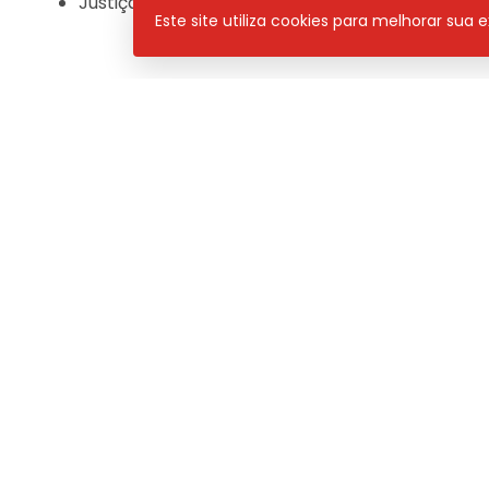
Justiça obriga municípios maranhenses a remo
Este site utiliza cookies para melhorar sua
Pan News
– de segunda a sexta, às 08h30 / 11h e 1
Programa
Neste
PAN NEWS
Compartilhar