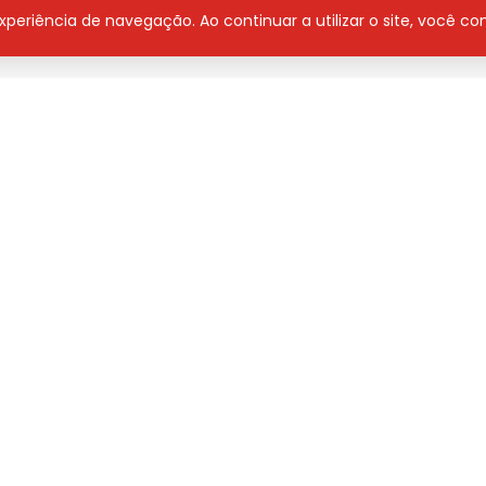
ver nomes de pessoas vivas de bens públicos
 experiência de navegação. Ao continuar a utilizar o site, você 
1h50 na programa Jovem Pan. Sintoniza 102.5 FM
 Áudio
Derick Diego
Contato