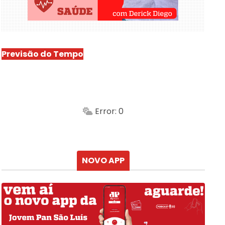
Previsão do Tempo
São Luís
-
Min.
Máx.
Error: 0
Sensação
Vento
Umidade do ar
Chuva
Atualizado às
NOVO APP