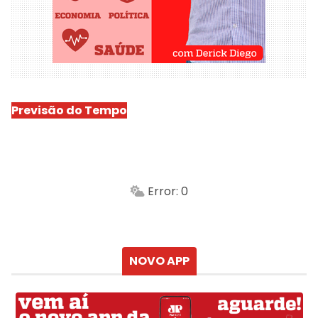
Previsão do Tempo
São Luís
-
Min.
Máx.
Error: 0
Sensação
Vento
Umidade do ar
Chuva
Atualizado às
NOVO APP