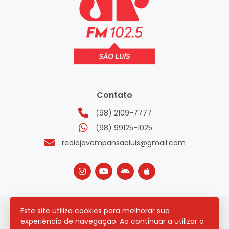
Contato
(98) 2109-7777
(98) 99125-1025
radiojovempansaoluis@gmail.com
Este site utiliza cookies para melhorar sua
2026 © Todos os direitos reservados.
experiência de navegação. Ao continuar a utilizar o