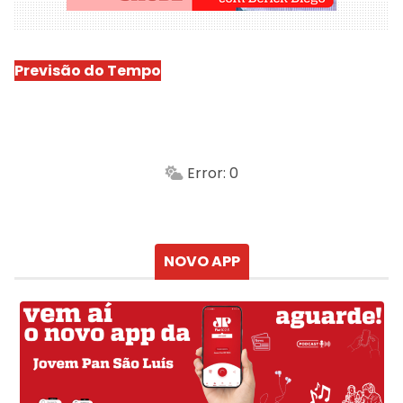
Previsão do Tempo
São Luís
-
Min.
Máx.
Error: 0
Sensação
Vento
Umidade do ar
Chuva
Atualizado às
NOVO APP