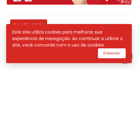
POSTAGENS
Este site utiliza cookies para melhorar sua
experiência de navegação. Ao continuar a utilizar o
DNIT INICIARÁ MANUTENÇÃO NA PONTE
site, você concorda com o uso de cookies.
DO ESTREITO DOS MOSQUITOS NESTA
QUINTA; TRÂNSITO TERÁ SISTEMA ‘PARE
Entendo
E SIGA’ NA BR-135
BOALI RUN PROMETE REUNIR ATLETAS E
INCENTIVAR HÁBITOS SAUDÁVEIS EM
GRANDE CORRIDA DE RUA
“TEM SAMBA DO PROFESSOR” REÚNE
MÚSICA E SOLIDARIEDADE COM SHOW
INÉDITO DE JU DINIZ EM SÃO LUÍS
POLÍCIA CIVIL INCINERA MAIS DE 2
TONELADAS DE DROGAS NO MARANHÃO