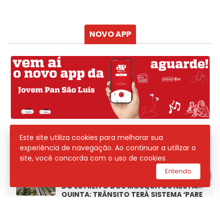
Sensação
Vento
Umidade do ar
Chuva
Atualizado às
NOVO APP
Este site utiliza cookies para melhorar sua
experiência de navegação. Ao continuar a utilizar o
POSTAGENS
site, você concorda com o uso de cookies.
Entendo
DNIT INICIARÁ MANUTENÇÃO NA PONTE
DO ESTREITO DOS MOSQUITOS NESTA
QUINTA; TRÂNSITO TERÁ SISTEMA ‘PARE
E SIGA’ NA BR-135