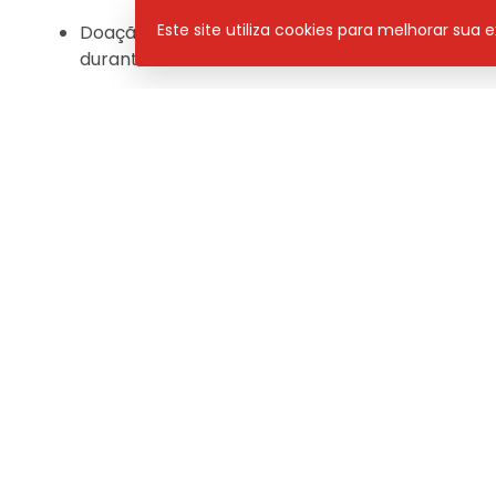
Este site utiliza cookies para melhorar sua
Doação de sangue nos shoppings: Hemomar lan
durante o São João
Pan News
– de segunda a sexta, às 08h30 / 11h e 1
Programa
Neste
PAN NEWS
Compartilhar