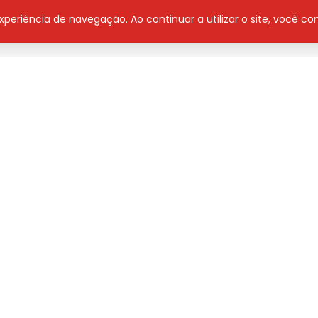
 experiência de navegação. Ao continuar a utilizar o site, você 
ça campanha itinerante para reforçar estoques
1h50 na programa Jovem Pan. Sintoniza 102.5 FM
 Áudio
Derick Diego
Contato