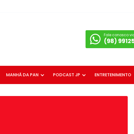
Fale conosco vi
(98) 9912
MANHÃ DA PAN
PODCAST JP
ENTRETENIMENTO