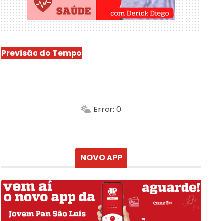
Previsão do Tempo
São Luís
-
Min.
Máx.
Error: 0
Sensação
Vento
Umidade do ar
Chuva
Atualizado às
NOVO APP