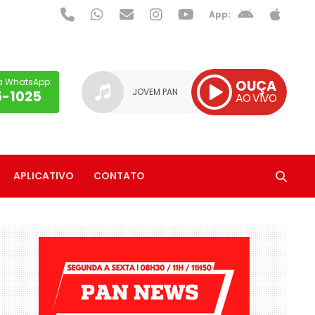
App:
a WhatsApp:
OUÇA
JOVEM PAN
5-1025
AO VIVO
APLICATIVO
CONTATO