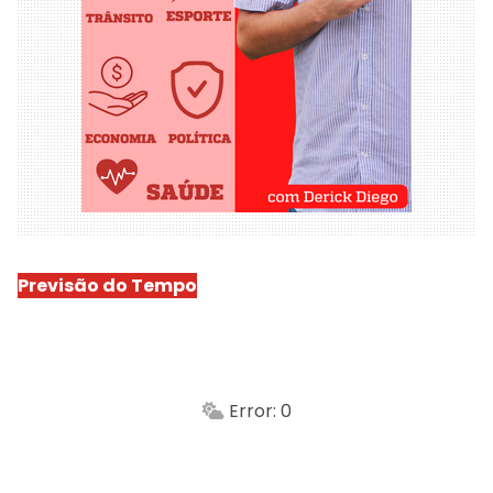
Previsão do Tempo
São Luís
-
Min.
Máx.
Error: 0
Sensação
Vento
Umidade do ar
Chuva
Atualizado às