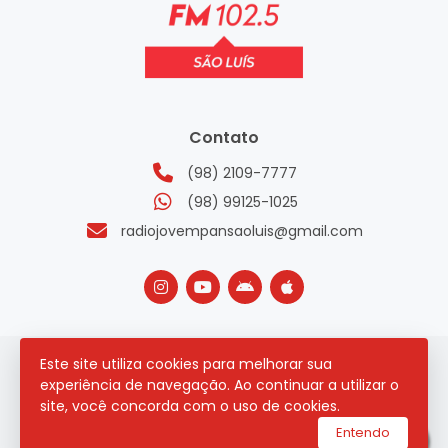
Contato
(98) 2109-7777
(98) 99125-1025
radiojovempansaoluis@gmail.com
Este site utiliza cookies para melhorar sua
2026 © Todos os direitos reservados.
experiência de navegação. Ao continuar a utilizar o
site, você concorda com o uso de cookies.
utilizamos a plataforma
Entendo