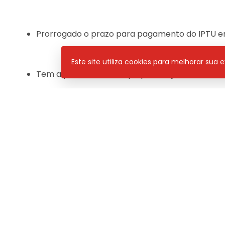
Prorrogado o prazo para pagamento do IPTU em
Este site utiliza cookies para melhorar sua
Tem a previsão do tempo para hoje também
Pan News
– de segunda a sexta, às 08h30 / 11h e 1
Programa
Neste
PAN NEWS