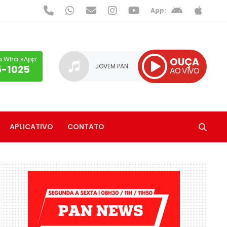
App:
a WhatsApp:
OUÇA
JOVEM PAN
5-1025
AO VIVO
APLICATIVO
CONTATO