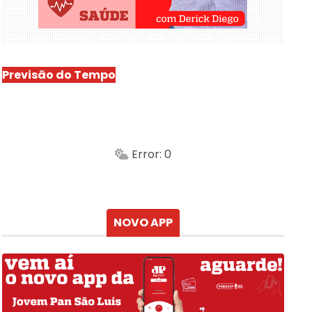
Previsão do Tempo
São Luís
-
Min.
Máx.
Error: 0
Sensação
Vento
Umidade do ar
Chuva
Atualizado às
NOVO APP