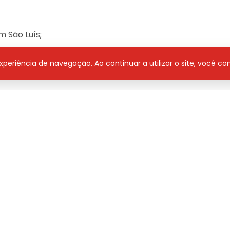
 São Luís;
 experiência de navegação. Ao continuar a utilizar o site, você 
1h50 na programa Jovem Pan. Sintoniza 102.5 FM
 Áudio
Derick Diego