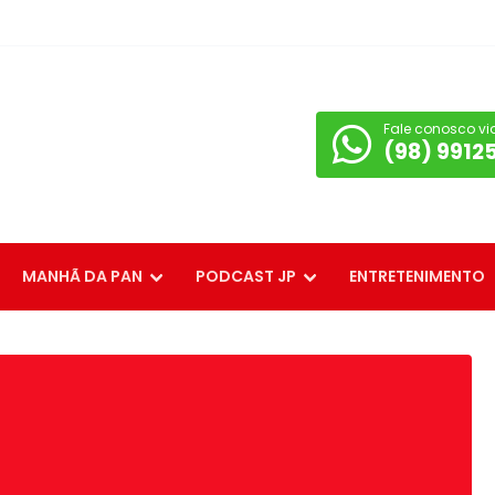
Fale conosco vi
(98) 9912
MANHÃ DA PAN
PODCAST JP
ENTRETENIMENTO