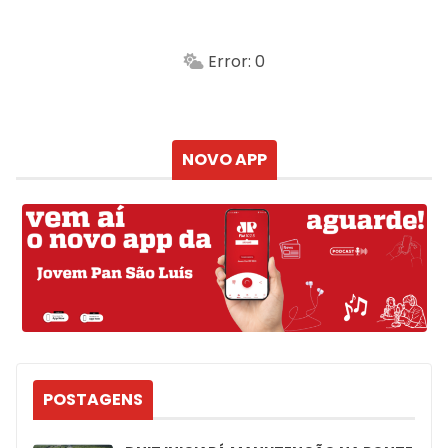
-
Min.
Máx.
Error: 0
Sensação
Vento
Umidade do ar
Chuva
Atualizado às
NOVO APP
POSTAGENS