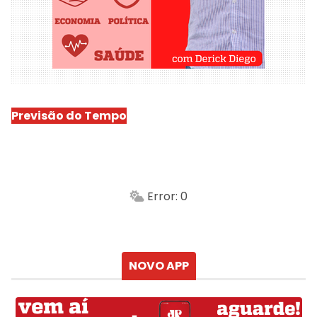
Previsão do Tempo
São Luís
-
Min.
Máx.
Error: 0
Sensação
Vento
Umidade do ar
Chuva
Atualizado às
NOVO APP