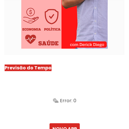
Previsão do Tempo
São Luís
-
Min.
Máx.
Error: 0
Sensação
Vento
Umidade do ar
Chuva
Atualizado às
NOVO APP