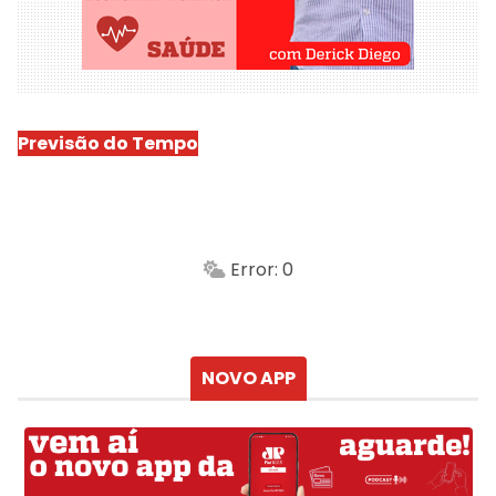
Previsão do Tempo
São Luís
-
Min.
Máx.
Error: 0
Sensação
Vento
Umidade do ar
Chuva
Atualizado às
NOVO APP