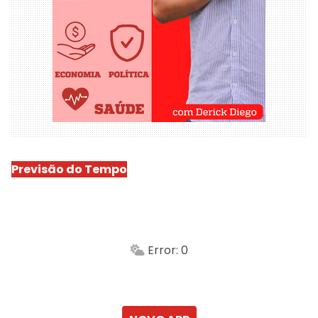
Previsão do Tempo
São Luís
-
Min.
Máx.
Error: 0
Sensação
Vento
Umidade do ar
Chuva
Atualizado às