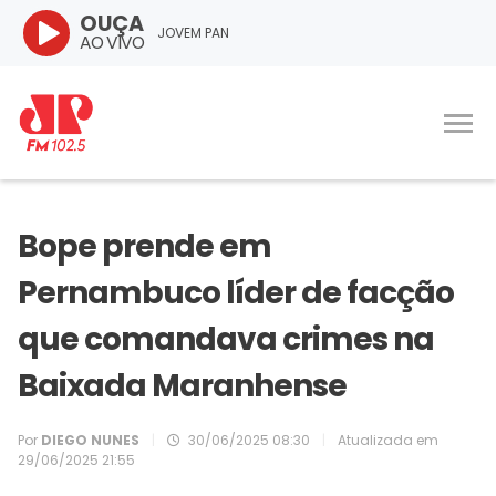
OUÇA
JOVEM PAN
AO VIVO
Bope prende em
Pernambuco líder de facção
que comandava crimes na
Baixada Maranhense
Por
DIEGO NUNES
|
30/06/2025 08:30
|
Atualizada em
29/06/2025 21:55