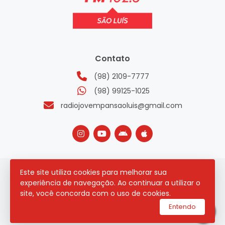
Contato
(98) 2109-7777
(98) 99125-1025
radiojovempansaoluis@gmail.com
Este site utiliza cookies para melhorar sua
2026 © Todos os direitos reservados.
experiência de navegação. Ao continuar a utilizar o
site, você concorda com o uso de cookies.
utilizamos a plataforma
Entendo