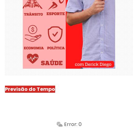
Previsão do Tempo
São Luís
-
Min.
Máx.
Error: 0
Sensação
Vento
Umidade do ar
Chuva