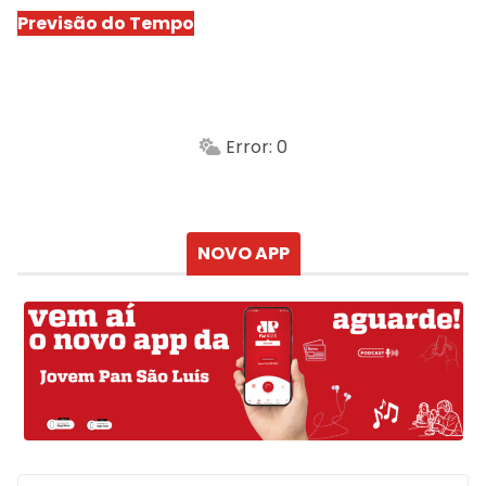
Previsão do Tempo
São Luís
-
Min.
Máx.
Error: 0
Sensação
Vento
Umidade do ar
Chuva
Atualizado às
NOVO APP