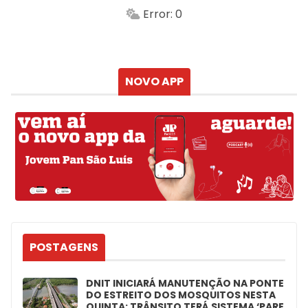
Min.
Máx.
Error: 0
Sensação
Vento
Umidade do ar
Chuva
Atualizado às
NOVO APP
POSTAGENS
DNIT INICIARÁ MANUTENÇÃO NA PONTE
DO ESTREITO DOS MOSQUITOS NESTA
QUINTA; TRÂNSITO TERÁ SISTEMA ‘PARE