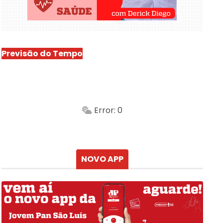
Previsão do Tempo
São Luís
-
Min.
Máx.
Error: 0
Sensação
Vento
Umidade do ar
Chuva
Atualizado às
NOVO APP