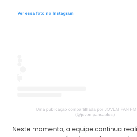
Ver essa foto no Instagram
Uma publicação compartilhada por JOVEM PAN FM S
(@jovempansaoluis)
Neste momento, a equipe continua reali