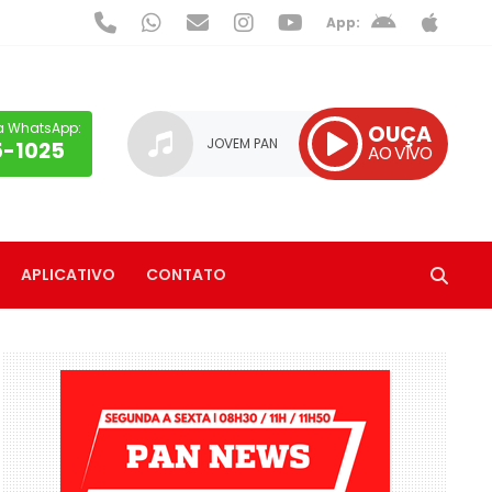
App:
a WhatsApp:
OUÇA
JOVEM PAN
5-1025
AO VIVO
APLICATIVO
CONTATO