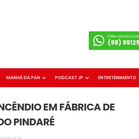
Fale conosco vi
(98) 9912
MANHÃ DA PAN
PODCAST JP
ENTRETENIMENTO
CÊNDIO EM FÁBRICA DE
DO PINDARÉ
/2024 10:33