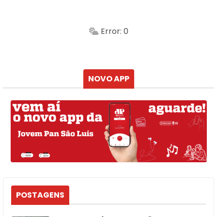
-
Min.
Máx.
Error: 0
Sensação
Vento
Umidade do ar
Chuva
Atualizado às
NOVO APP
POSTAGENS