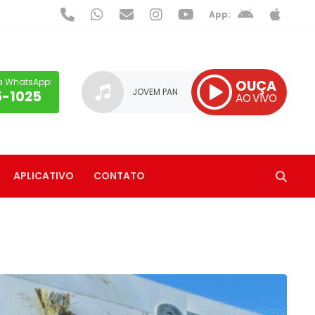
App:
a WhatsApp:
OUÇA
JOVEM PAN
5-1025
AO VIVO
APLICATIVO
CONTATO