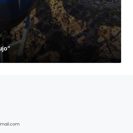
ujo”
gmail.com