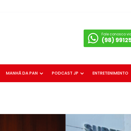
Fale conosco vi
(98) 9912
MANHÃ DA PAN
PODCAST JP
ENTRETENIMENTO