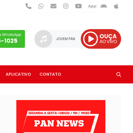
App:
a WhatsApp:
OUÇA
JOVEM PAN
5-1025
AO VIVO
APLICATIVO
CONTATO