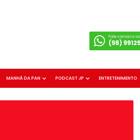
Fale conosco vi
(98) 9912
MANHÃ DA PAN
PODCAST JP
ENTRETENIMENTO