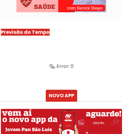
Previsão do Tempo
São Luís
-
Min.
Máx.
Error: 0
Sensação
Vento
Umidade do ar
Chuva
Atualizado às
NOVO APP