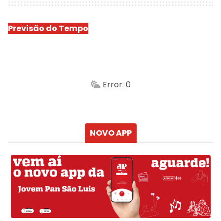
Previsão do Tempo
São Luís
-
Min.
Máx.
Error: 0
Sensação
Vento
Umidade do ar
Chuva
Atualizado às
NOVO APP