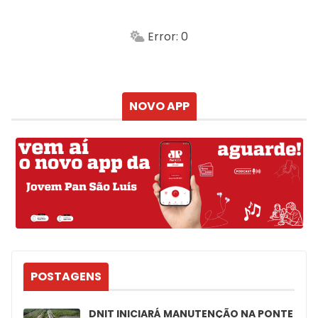
-
Min.
Máx.
Error: 0
Sensação
Vento
Umidade do ar
Chuva
Atualizado às
NOVO APP
POSTAGENS
DNIT INICIARÁ MANUTENÇÃO NA PONTE