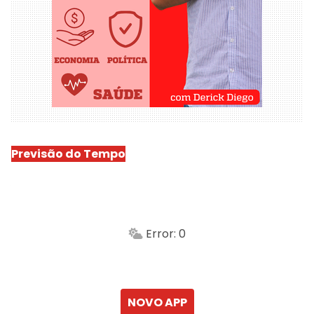
Previsão do Tempo
São Luís
-
Min.
Máx.
Error: 0
Sensação
Vento
Umidade do ar
Chuva
Atualizado às
NOVO APP