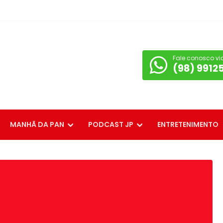
Fale conosco vi
(98) 9912
MANHÃ DA PAN
PODCAST JP
ENTRETENIMENTO