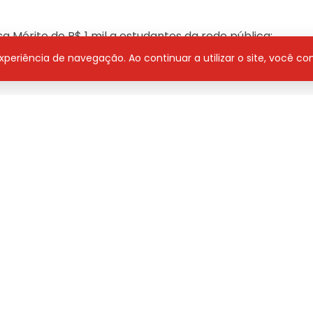
 Mérito de R$ 1 mil a estudantes da rede pública;
 experiência de navegação. Ao continuar a utilizar o site, você 
1h50 na programa Jovem Pan. Sintoniza 102.5 FM
 Áudio
Derick Diego