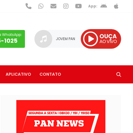
App:
a WhatsApp:
OUÇA
JOVEM PAN
5-1025
AO VIVO
APLICATIVO
CONTATO