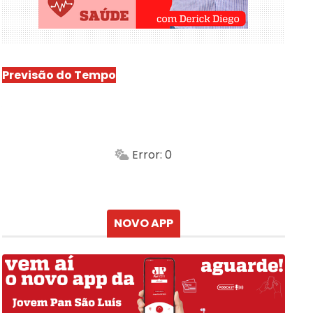
Previsão do Tempo
São Luís
-
Min.
Máx.
Error: 0
Sensação
Vento
Umidade do ar
Chuva
Atualizado às
NOVO APP