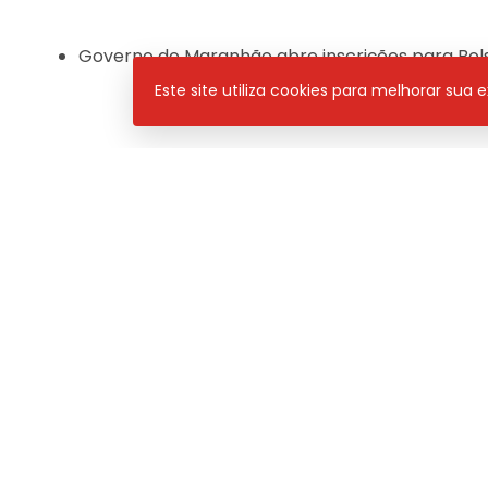
Governo do Maranhão abre inscrições para Bolsa
Este site utiliza cookies para melhorar sua
Pan News
– de segunda a sexta, às 08h30 / 11h e 1
Programa
Neste
PAN NEWS
Compartilhar