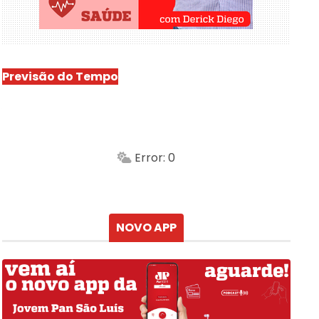
Previsão do Tempo
São Luís
-
Min.
Máx.
Error: 0
Sensação
Vento
Umidade do ar
Chuva
Atualizado às
NOVO APP