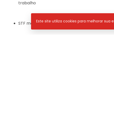
trabalho
Este site utiliza cookies para melhorar sua
STF mantém decisão que obriga Governo do Ma
Pan News
– de segunda a sexta, às 08h30 / 11h e 1
Programa
Neste
PAN NEWS
Compartilhar