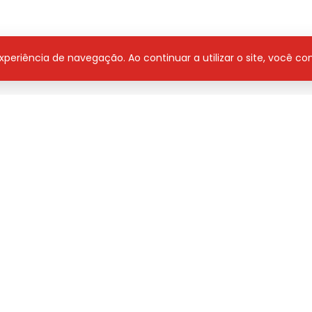
 experiência de navegação. Ao continuar a utilizar o site, você 
ranhão a recuperar rodovias na Baixada Maranhense
1h50 na programa Jovem Pan. Sintoniza 102.5 FM
 Áudio
Derick Diego