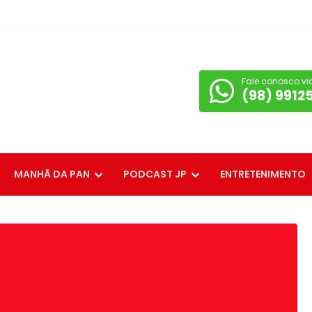
Fale conosco vi
(98) 9912
MANHÃ DA PAN
PODCAST JP
ENTRETENIMENTO