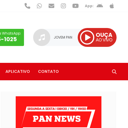
App:
a WhatsApp:
OUÇA
JOVEM PAN
5-1025
AO VIVO
APLICATIVO
CONTATO