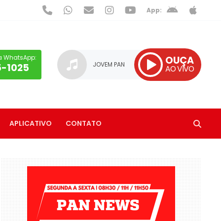
App:
a WhatsApp:
OUÇA
JOVEM PAN
5-1025
AO VIVO
APLICATIVO
CONTATO