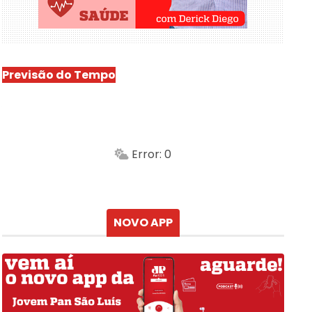
Previsão do Tempo
São Luís
-
Min.
Máx.
Error: 0
Sensação
Vento
Umidade do ar
Chuva
Atualizado às
NOVO APP