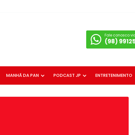
Fale conosco vi
(98) 9912
MANHÃ DA PAN
PODCAST JP
ENTRETENIMENTO