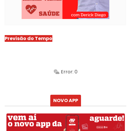
Previsão do Tempo
São Luís
-
Min.
Máx.
Error: 0
Sensação
Vento
Umidade do ar
Chuva
Atualizado às
NOVO APP