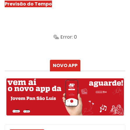
Previsão do Tempo
São Luís
-
Min.
Máx.
Error: 0
Sensação
Vento
Umidade do ar
Chuva
Atualizado às
NOVO APP