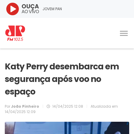
OUÇA
JOVEM PAN
AO VIVO
Katy Perry desembarca em
segurança após voo no
espaço
Por
João Pinheiro
|
14/04/2025 12:08
|
Atualizada em
14/04/2025 12:09