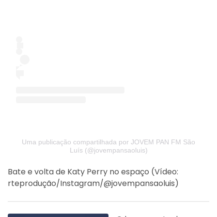
Uma publicação compartilhada por JOVEM PAN FM São
Luís (@jovempansaoluis)
Bate e volta de Katy Perry no espaço (Vídeo:
rteprodução/Instagram/@jovempansaoluis)