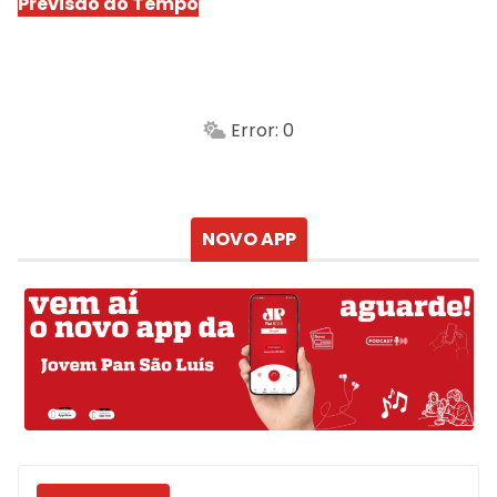
Previsão do Tempo
São Luís
-
Min.
Máx.
Error: 0
Sensação
Vento
Umidade do ar
Chuva
Atualizado às
NOVO APP