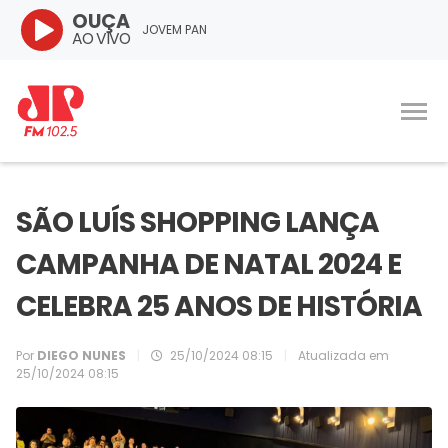
OUÇA
JOVEM PAN
AO VIVO
SÃO LUÍS SHOPPING LANÇA
CAMPANHA DE NATAL 2024 E
CELEBRA 25 ANOS DE HISTÓRIA
Por
DIEGO NUNES
|
25/10/2024 08:15
|
Atualizada em
25/10/2024 08:15