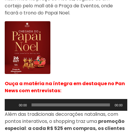
cortejo pelo mall até a Praça de Eventos, onde
ficará o trono do Papai Noel.
Ouça a matéria na íntegra em destaque no Pan
News com entrevistas:
Tocador
00:00
00:00
de
Além das tradicionais decorações natalinas, com
áudio
pontos interativos, o shopping traz uma
promoção
especial
:
a cada R$ 525 em compras, os clientes