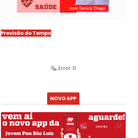
Previsão do Tempo
São Luís
-
Min.
Máx.
Error: 0
Sensação
Vento
Umidade do ar
Chuva
Atualizado às
NOVO APP