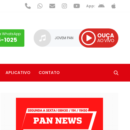
App:
a WhatsApp:
OUÇA
JOVEM PAN
5-1025
AO VIVO
APLICATIVO
CONTATO