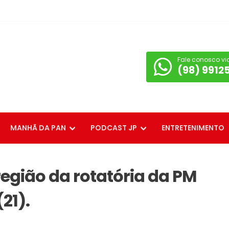
Fale conosco vi
(98) 9912
MANHÃ DA PAN
PODCAST JP
ENTRETENIMENTO
região da rotatória da PM
21).