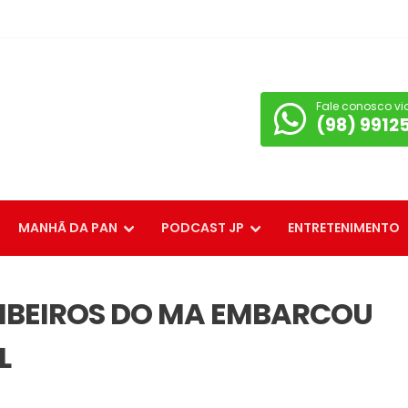
Fale conosco vi
(98) 9912
MANHÃ DA PAN
PODCAST JP
ENTRETENIMENTO
OMBEIROS DO MA EMBARCOU
L