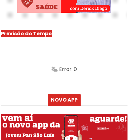
Previsão do Tempo
São Luís
-
Min.
Máx.
Error: 0
Sensação
Vento
Umidade do ar
Chuva
Atualizado às
NOVO APP