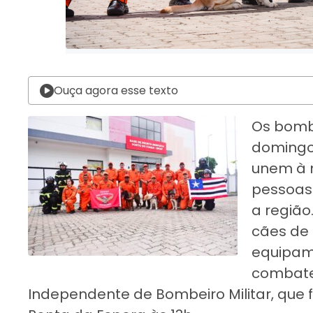
Ouça agora esse texto
Os bomb
domingo 
unem à 
pessoas
a região
cães de 
equipame
combate
Independente de Bombeiro Militar, que f