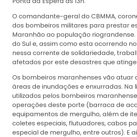
Ponta da Espera às 13h.
O comandante-geral do CBMMA, coronel
dos bombeiros militares para prestar es
Maranhão ao população riograndense. 
do Sul e, assim como esta ocorrendo n
nessa corrente de solidariedade, traba
afetados por este desastres que atinge o
Os bombeiros maranhenses vão atuar d
áreas de inundações e enxurradas. Na 
utilizados pelos bombeiros maranhenses
operações deste porte (barraca de ac
equipamentos de mergulho, além de it
coletes especiais, flutuadores, cabos 
especial de mergulho, entre outros). E