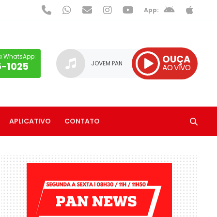
App:
a WhatsApp:
OUÇA
JOVEM PAN
5-1025
AO VIVO
APLICATIVO
CONTATO