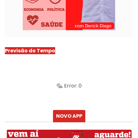
Previsão do Tempo
São Luís
-
Min.
Máx.
Error: 0
Sensação
Vento
Umidade do ar
Chuva
Atualizado às
NOVO APP