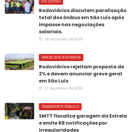
EXCLUSIVO
Rodoviários discutem paralisação
total dos ônibus em São Luís após
impasse nas negociações
salariais.
29 de janeiro de 2026
GREVE DOS ROVIÁRIOS
Rodoviários rejeitam proposta de
2% e devem anunciar greve geral
em São Luís
27 de janeiro de 2026
TRANSPORTE PÚBLICO
SMTT fiscaliza garagem da Estrela
e emite 68 notificações por
irregularidades