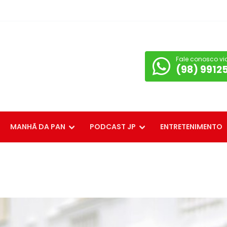
Fale conosco vi
(98) 9912
MANHÃ DA PAN
PODCAST JP
ENTRETENIMENTO