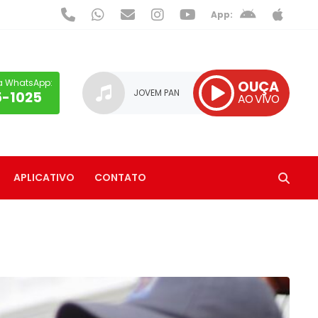
App:
a WhatsApp:
OUÇA
JOVEM PAN
5-1025
AO VIVO
APLICATIVO
CONTATO