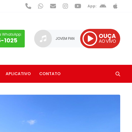
App:
a WhatsApp:
OUÇA
JOVEM PAN
5-1025
AO VIVO
APLICATIVO
CONTATO