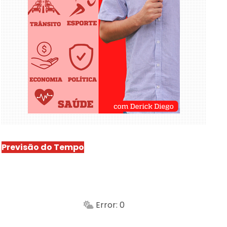
Previsão do Tempo
São Luís
-
Min.
Máx.
Error: 0
Sensação
Vento
Umidade do ar
Chuva