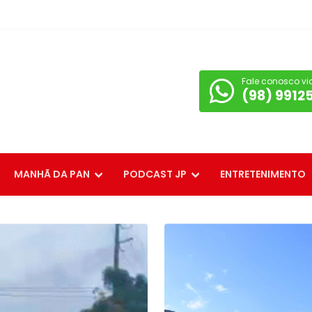
Fale conosco vi
(98) 9912
MANHÃ DA PAN
PODCAST JP
ENTRETENIMENTO