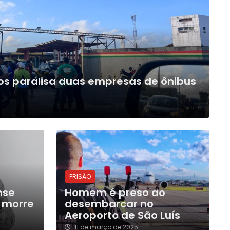
ios paralisa duas empresas de ônibus
PRISÃO
nse
Homem é preso ao
 morre
desembarcar no
Aeroporto de São Luís
11 de março de 2025