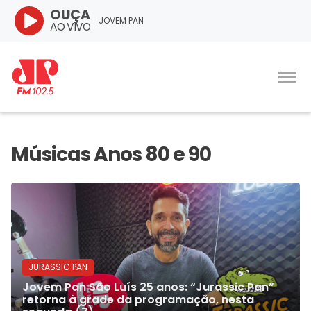
OUÇA
JOVEM PAN
AO VIVO
JURASSIC PAN
Jovem Pan São Luís 25 anos: “Jurassic Pan”
retorna à grade da programação, nesta