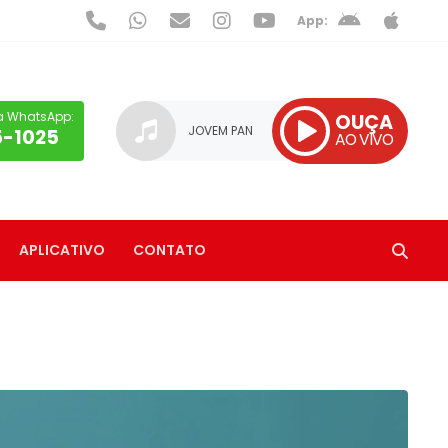
App:
a WhatsApp:
OUÇA
JOVEM PAN
5-1025
AO VIVO
APLICATIVO
CONTATO