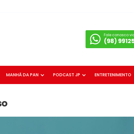
Fale conosco vi
(98) 9912
MANHÃ DA PAN
PODCAST JP
ENTRETENIMENTO