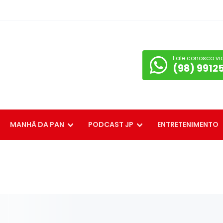
Fale conosco vi
(98) 9912
MANHÃ DA PAN
PODCAST JP
ENTRETENIMENTO