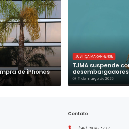
JUSTIÇA MARANHENSE
TJMA suspende com
ompra de iPhones
desembargadores
11 de março de 2025
Contato
(98) 2109-7777