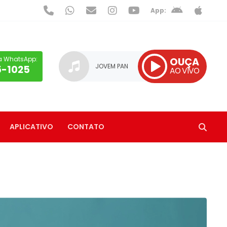
App:
a WhatsApp:
OUÇA
JOVEM PAN
5-1025
AO VIVO
APLICATIVO
CONTATO