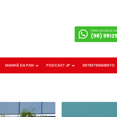
Fale conosco vi
(98) 9912
MANHÃ DA PAN
PODCAST JP
ENTRETENIMENTO