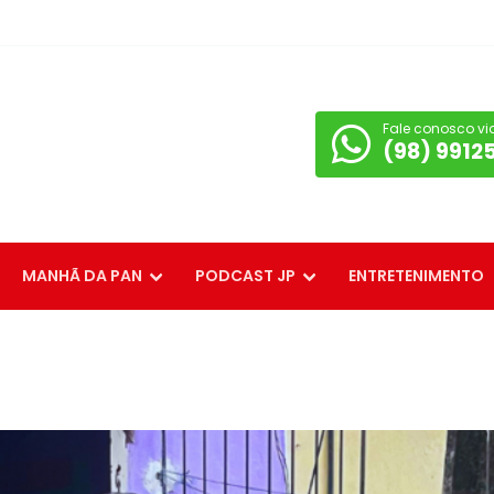
Fale conosco vi
(98) 9912
MANHÃ DA PAN
PODCAST JP
ENTRETENIMENTO