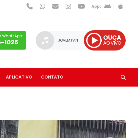
App:
a WhatsApp:
OUÇA
JOVEM PAN
5-1025
AO VIVO
APLICATIVO
CONTATO