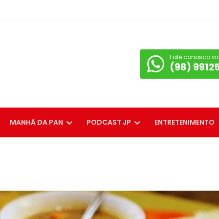
Fale conosco vi
(98) 9912
MANHÃ DA PAN
PODCAST JP
ENTRETENIMENTO