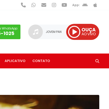
App:
a WhatsApp:
OUÇA
JOVEM PAN
5-1025
AO VIVO
APLICATIVO
CONTATO